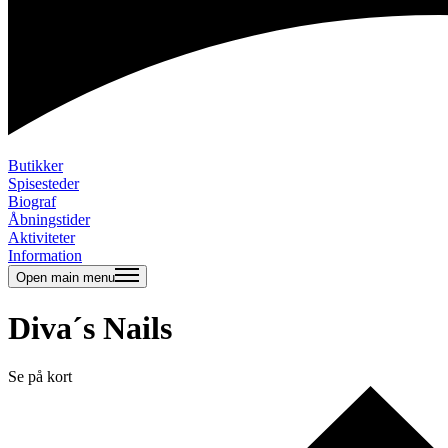
Butikker
Spisesteder
Biograf
Åbningstider
Aktiviteter
Information
Open main menu
Diva´s Nails
Se på kort