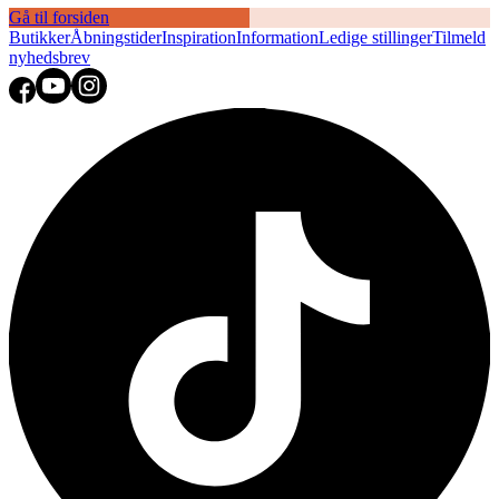
Gå til forsiden
Butikker
Åbningstider
Inspiration
Information
Ledige stillinger
Tilmeld
nyhedsbrev