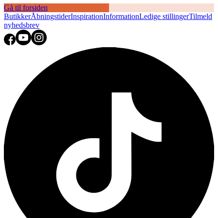
Gå til forsiden
Butikker
Åbningstider
Inspiration
Information
Ledige stillinger
Tilmeld
nyhedsbrev