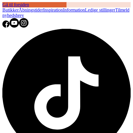
Gå til forsiden
Butikker
Åbningstider
Inspiration
Information
Ledige stillinger
Tilmeld
nyhedsbrev