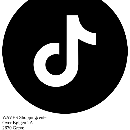
WAVES Shoppingcenter
Over Bølgen 2A
2670 Greve