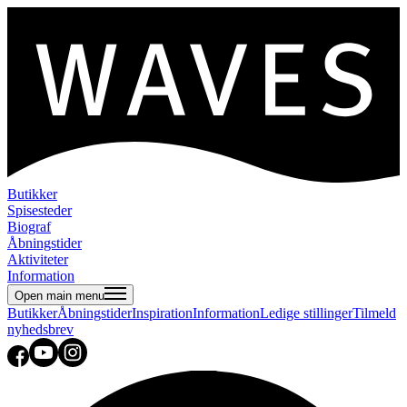
Butikker
Spisesteder
Biograf
Åbningstider
Aktiviteter
Information
Open main menu
Butikker
Åbningstider
Inspiration
Information
Ledige stillinger
Tilmeld
nyhedsbrev