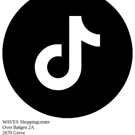
WAVES Shoppingcenter
Over Bølgen 2A
2670 Greve