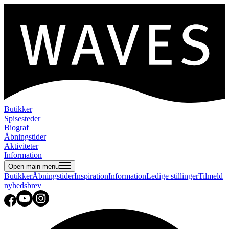
Butikker
Spisesteder
Biograf
Åbningstider
Aktiviteter
Information
Open main menu
Butikker
Åbningstider
Inspiration
Information
Ledige stillinger
Tilmeld
nyhedsbrev