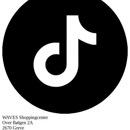
WAVES Shoppingcenter
Over Bølgen 2A
2670 Greve