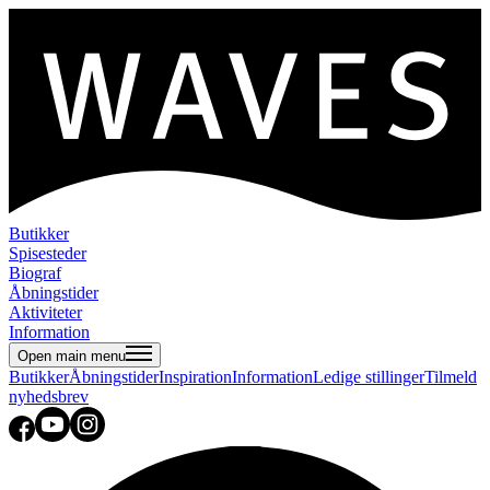
Butikker
Spisesteder
Biograf
Åbningstider
Aktiviteter
Information
Open main menu
Butikker
Åbningstider
Inspiration
Information
Ledige stillinger
Tilmeld
nyhedsbrev