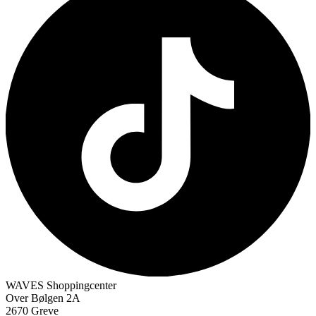
WAVES Shoppingcenter
Over Bølgen 2A
2670 Greve