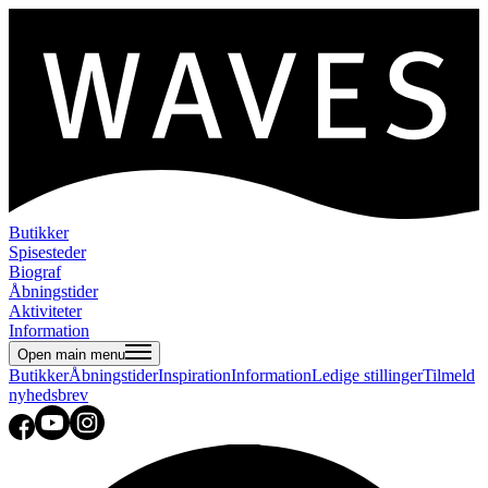
Butikker
Spisesteder
Biograf
Åbningstider
Aktiviteter
Information
Open main menu
Butikker
Åbningstider
Inspiration
Information
Ledige stillinger
Tilmeld
nyhedsbrev