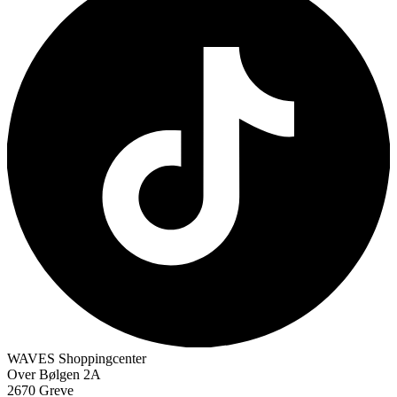
WAVES Shoppingcenter
Over Bølgen 2A
2670 Greve