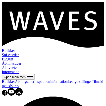
Butikker
Spisesteder
Biograf
Åbningstider
Aktiviteter
Information
Open main menu
Butikker
Åbningstider
Inspiration
Information
Ledige stillinger
Tilmeld
nyhedsbrev