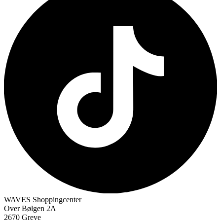
WAVES Shoppingcenter
Over Bølgen 2A
2670 Greve