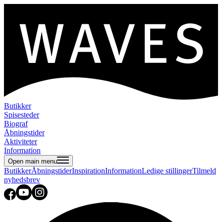
Butikker
Spisesteder
Biograf
Åbningstider
Aktiviteter
Information
Open main menu
Butikker
Åbningstider
Inspiration
Information
Ledige stillinger
Tilmeld
nyhedsbrev