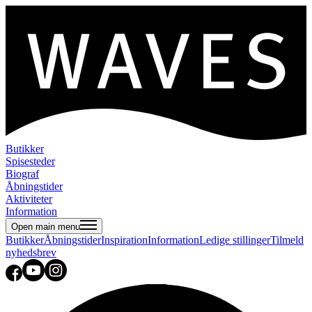
Butikker
Spisesteder
Biograf
Åbningstider
Aktiviteter
Information
Open main menu
Butikker
Åbningstider
Inspiration
Information
Ledige stillinger
Tilmeld
nyhedsbrev