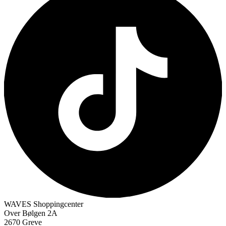
WAVES Shoppingcenter
Over Bølgen 2A
2670 Greve