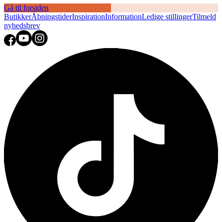
Gå til forsiden
Butikker
Åbningstider
Inspiration
Information
Ledige stillinger
Tilmeld
nyhedsbrev