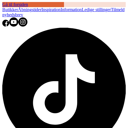
Gå til forsiden
Butikker
Åbningstider
Inspiration
Information
Ledige stillinger
Tilmeld
nyhedsbrev