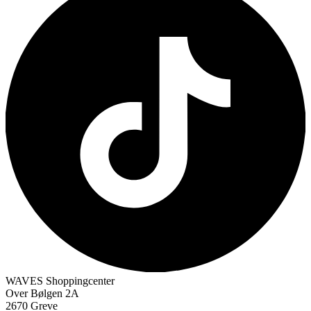
WAVES Shoppingcenter
Over Bølgen 2A
2670 Greve