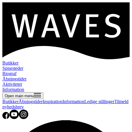
Butikker
Spisesteder
Biograf
Åbningstider
Aktiviteter
Information
Open main menu
Butikker
Åbningstider
Inspiration
Information
Ledige stillinger
Tilmeld
nyhedsbrev