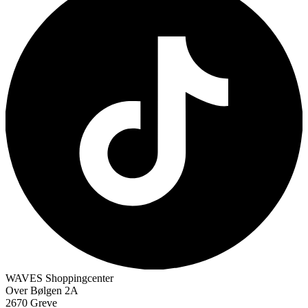
WAVES Shoppingcenter
Over Bølgen 2A
2670 Greve