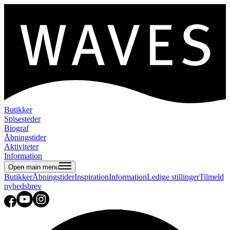
Butikker
Spisesteder
Biograf
Åbningstider
Aktiviteter
Information
Open main menu
Butikker
Åbningstider
Inspiration
Information
Ledige stillinger
Tilmeld
nyhedsbrev