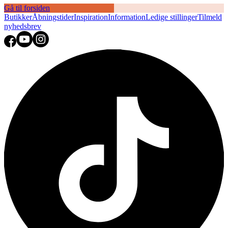
Gå til forsiden
Butikker
Åbningstider
Inspiration
Information
Ledige stillinger
Tilmeld
nyhedsbrev