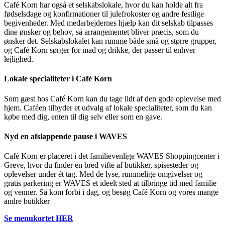
Café Korn har også et selskabslokale, hvor du kan holde alt fra
fødselsdage og konfirmationer til julefrokoster og andre festlige
begivenheder. Med medarbejdernes hjælp kan dit selskab tilpasses
dine ønsker og behov, så arrangementet bliver præcis, som du
ønsker det. Selskabslokalet kan rumme både små og større grupper,
og Café Korn sørger for mad og drikke, der passer til enhver
lejlighed.
Lokale specialiteter i Café Korn
Som gæst hos Café Korn kan du tage lidt af den gode oplevelse med
hjem. Caféen tilbyder et udvalg af lokale specialiteter, som du kan
købe med dig, enten til dig selv eller som en gave.
Nyd en afslappende pause i WAVES
Café Korn er placeret i det familievenlige WAVES Shoppingcenter i
Greve, hvor du finder en bred vifte af butikker, spisesteder og
oplevelser under ét tag. Med de lyse, rummelige omgivelser og
gratis parkering er WAVES et ideelt sted at tilbringe tid med familie
og venner. Så kom forbi i dag, og besøg Café Korn og vores mange
andre butikker
Se menukortet HER