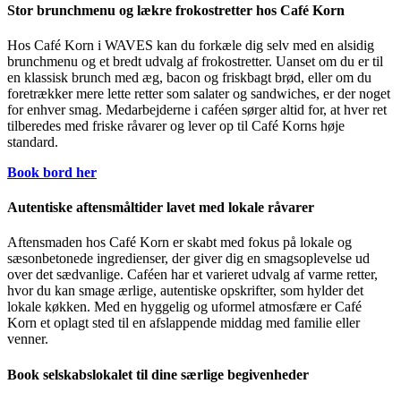
Stor brunchmenu og lækre frokostretter hos Café Korn
Hos Café Korn i WAVES kan du forkæle dig selv med en alsidig
brunchmenu og et bredt udvalg af frokostretter. Uanset om du er til
en klassisk brunch med æg, bacon og friskbagt brød, eller om du
foretrækker mere lette retter som salater og sandwiches, er der noget
for enhver smag. Medarbejderne i caféen sørger altid for, at hver ret
tilberedes med friske råvarer og lever op til Café Korns høje
standard.
Book bord her
Autentiske aftensmåltider lavet med lokale råvarer
Aftensmaden hos Café Korn er skabt med fokus på lokale og
sæsonbetonede ingredienser, der giver dig en smagsoplevelse ud
over det sædvanlige. Caféen har et varieret udvalg af varme retter,
hvor du kan smage ærlige, autentiske opskrifter, som hylder det
lokale køkken. Med en hyggelig og uformel atmosfære er Café
Korn et oplagt sted til en afslappende middag med familie eller
venner.
Book selskabslokalet til dine særlige begivenheder