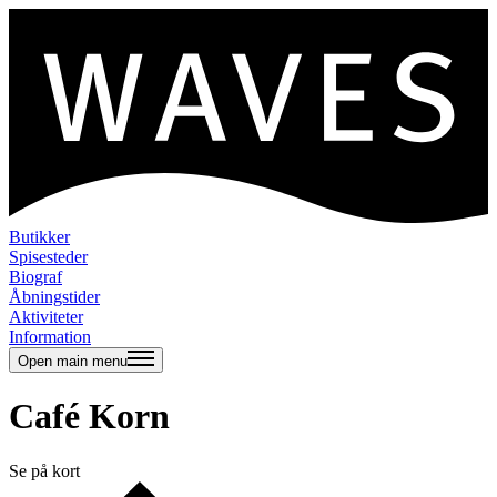
Butikker
Spisesteder
Biograf
Åbningstider
Aktiviteter
Information
Open main menu
Café Korn
Se på kort