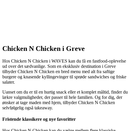
Chicken N Chicken i Greve
Hos Chicken N Chicken i WAVES kan du få en fastfood-oplevelse
ud over det sædvanlige. Som en eksklusiv destination i Greve
tilbyder Chicken N Chicken en bred menu med alt fra saftige
burgere og knasende kyllingevinger til sprøde sandwiches og friske
salater.
Uanset om du er til en hurtig snack eller et komplet måltid, finder du
lækre valgmuligheder, der passer til hele familien. Og for dig, der
ønsker at tage maden med hjem, tilbyder Chicken N Chicken
selvfølgelig også takeaway.
Fristende klassikere og nye favoritter
Hos Chicken N Chicken kan du vælge mellem flere klassiske