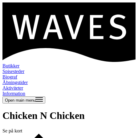
Butikker
Spisesteder
Biograf
Åbningstider
Aktiviteter
Information
Open main menu
Chicken N Chicken
Se på kort