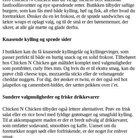
fastfoodfavoritter og nye spændende retter. Butikken tilbyder saftige
burgere, som kan fås med både kylling, bøf og fisk, alt efter hvad du
foretrækker. Ønsker du en let frokost, er de sprøde sandwiches og
lækre wraps et oplagt valg, og til de små er der børnemenuer, der
sikrer, at alle går mætte og glade derfra.
Knasende kylling og sprøde sider
I butikken kan du få knasende kyllingelår og kyllingevinger, som
passer perfekt til både en hurtig snack og en solid frokost. TIlbehøret
hos Chicken N Chicken gør måltidet komplet med valgmuligheder
som pomfritter, curly fries mm. Og hvis du er til ekstra smag, kan du
prøve chili cheese tops, mozzarella sticks eller de velsmagende
cheddar nuggets. For dig, der ønsker et twist, er der også red hot
jalapeños og camembert-bidder, der sætter prikken over i’et.
Sundere valgmuligheder og friske drikkevarer
Chicken N Chicken tilbyder også lettere alternativer. Prøv en frisk
salat eller en rice bowl med fyldige grøntsager og smagfuld kylling.
Til at akkompagnere maden er der et bredt udvalg af drikkevarer,
som omfatter sodavand, smoothies og kaffe. Uanset om du
foretrækker noget sødt eller forfriskende, er der noget for enhver
smag.