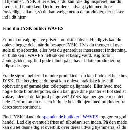
til hjemmet. JYSK stiler efter, at du kan føle dig inspireret, når du
træder ind i butikken. Derfor er deres udvalg fyldt med flere
forskellige stilarter, så du kan vælge netop de produkter, der passer
ind i dit hjem.
Find din JYSK butik i WAVES
Et bredt udvalg og lave priser kan friste enhver. Heldigvis kan du
opleve begge dele, når du besøger JYSK. Hvis du trænger til nye
stole til spisebordet, eller hvis du generelt er interesseret i indretning,
er butikken i WAVES helt sikkert et besøg værd. Kig forbi i
åbningstiden, og find gode tilbud på et hav af flotte produkter og
tidløse designs.
Fra de større møbler til mindre produkter – du kan finde det hele hos
JYSK. Det betyder, at du også kan opleve praktiske kurve til
opbevaring af garnnøgler, toiletpapir og lignende. Eller hvad med
nogle flotte blomsterpotter, så du kan give dine planter et flot sted at
vokse, uden at du får jord på gulvet? JYSK hjælper gerne med det
hele. Derfor kan du næsten indrette hele dit hjem med produkter fra
deres store sortiment.
Find JYSK blandt de
spændende butikker i WAVES,
og gør en god
handel. Lad dig eventuelt friste af tilbudsavisen inden. På den måde
kan du let danne dig et overblik over deres udvalg hjemmefra, så du