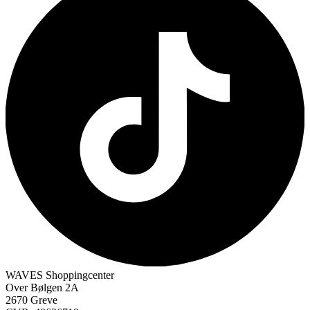
WAVES Shoppingcenter
Over Bølgen 2A
2670 Greve