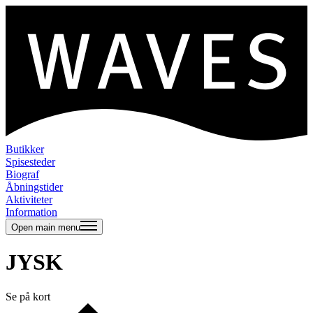
Butikker
Spisesteder
Biograf
Åbningstider
Aktiviteter
Information
Open main menu
JYSK
Se på kort