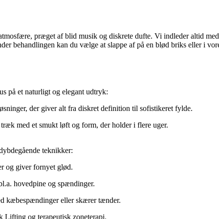
 atmosfære, præget af blid musik og diskrete dufte. Vi indleder altid me
er behandlingen kan du vælge at slappe af på en blød briks eller i vor
s på et naturligt og elegant udtryk:
ninger, der giver alt fra diskret definition til sofistikeret fylde.
ræk med et smukt løft og form, der holder i flere uger.
es dybdegående teknikker:
er og giver fornyet glød.
bl.a. hovedpine og spændinger.
med kæbespændinger eller skærer tænder.
Lifting og terapeutisk zoneterapi.