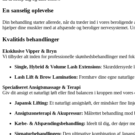
En sanselig oplevelse
Din behandling starter allerede, når du træder ind i vores beroligende
hjælper dine muskler med at afspænde og beroliger nervesystemet. Und
Kvalitids behandlinger
Eksklusive Vipper & Bryn
Vi tilbyder alt inden for professionelle skønhedsbehandlinger med foku
Single, Hybrid & Volume Lash Extensions
: Skræddersyede løs
Lash Lift & Brow Lamination:
Fremhæv dine egne naturlige t
Specialiseret Ansigtsmassage & Terapi
Giv dit ansigt et naturligt løft eller find balancen i kroppen med vor
Japansk Lifting:
Et naturligt ansigtsløft, der mindsker fine linj
Ansigtszoneterapi & Akupressur:
Målrettet behandling mod 
Kæbe- & Afspændingsbehandling:
Ideelt til dig, der døjer 
Signaturbehandlingen:
Den ultimative kombination af Japansk 