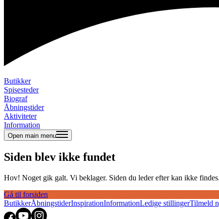
Butikker
Spisesteder
Biograf
Åbningstider
Aktiviteter
Information
Open main menu
Siden blev ikke fundet
Hov! Noget gik galt. Vi beklager. Siden du leder efter kan ikke findes. 
Gå til forsiden
Butikker
Åbningstider
Inspiration
Information
Ledige stillinger
Tilmeld 