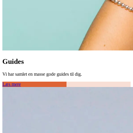
Guides
Vi har samlet en masse gode guides til dig.
Læs mere