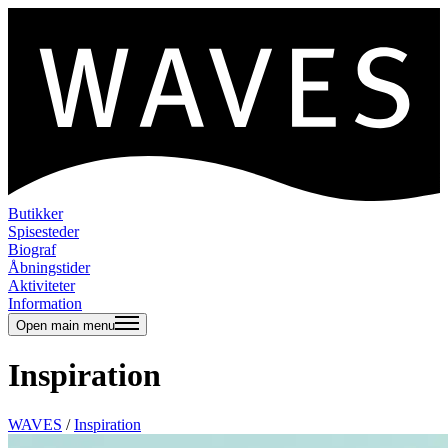
Butikker
Spisesteder
Biograf
Åbningstider
Aktiviteter
Information
Open main menu
Inspiration
WAVES
/
Inspiration