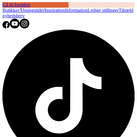
Gå til forsiden
Butikker
Åbningstider
Inspiration
Information
Ledige stillinger
Tilmeld
nyhedsbrev