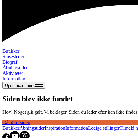
Butikker
Spisesteder
Biograf
Åbningstider
Aktiviteter
Information
Open main menu
Siden blev ikke fundet
Hov! Noget gik galt. Vi beklager. Siden du leder efter kan ikke findes. 
Gå til forsiden
Butikker
Åbningstider
Inspiration
Information
Ledige stillinger
Tilmeld 