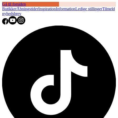
Gå til forsiden
Butikker
Åbningstider
Inspiration
Information
Ledige stillinger
Tilmeld
nyhedsbrev