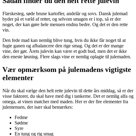
Sådan finder du den helt rette julevin
Flæskesteg, søde brune kartofler, andelår og sovs. Dansk julemad
byder på et væld af retter, og selvom smagen er i top, så er der
noget, der kan gøre hele menuen endnu bedre. Og det er den rette
vin.
Den fede mad kan nemlig blive tung, hvis du ikke får noget til at
fugte ganen og afbalancere den rige smag. Og det er der mange
vine, der gør. Årets julevin kan være et godt bud, men det er ikke
den eneste løsning. Flere slags vine er nemlig oplagte til julemaden.
Vær opmærksom på julemadens vigtigste
elementer
Når du skal vælge den helt rette julevin til dette års middag, så er der
visse faktorer, du skal have med dig i tankerne. Det er nemlig alfa og
omega, at vinen matcher med maden. Her er der fire elementer fra
julemenuen, der især skal bemærkes:
Fedme
Sødme
Syre
En tung og rig smag