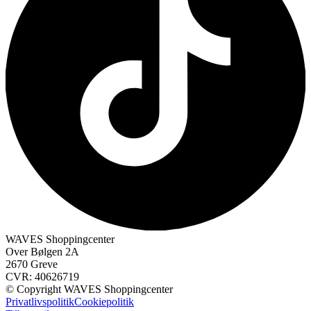
WAVES Shoppingcenter
Over Bølgen 2A
2670 Greve
CVR: 40626719
© Copyright WAVES Shoppingcenter
Privatlivspolitik
Cookiepolitik