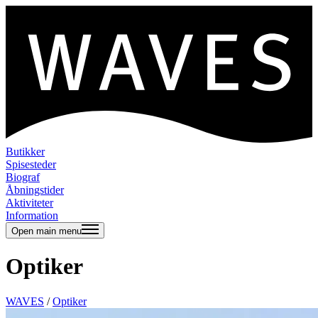
Butikker
Spisesteder
Biograf
Åbningstider
Aktiviteter
Information
Open main menu
Optiker
WAVES
/
Optiker