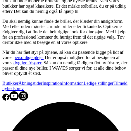
Du kan finde moderne brillestel og de nyeste trends. Men vores
butikker har også klassikere. Er det måske solbriller, du er på udkig
efter? Det kan du nemlig også få hjælp til.
Du skal nemlig kunne finde de briller, der klæder din ansigtsform.
Med eller uden mønster - runde briller eller firkantede. Optikerne
rådgiver dig i at finde det helt rigtige look for dine øjne. Med hjælp
fra en professionel kommer du hurtigt frem til det rigtige valg. Tøv
derfor ikke med at besøge en af vores optikere.
Når du har fået styr på øjnene, så kan du passende kigge på lidt af
vores
personlige pleje.
Der er også mulighed for at besøge en af
vores
dygtige frisører.
Så kan du nemlig få dig en flot ny frisure, der
passer til dine nye briller. I WAVES sørger vi for, at alle dine behov
bliver opfyldt ét sted.
Butikker
Åbningstider
Inspiration
Information
Ledige stillinger
Tilmeld
nyhedsbrev