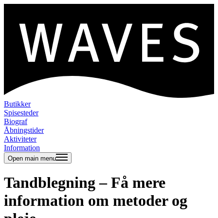
Butikker
Spisesteder
Biograf
Åbningstider
Aktiviteter
Information
Open main menu
Tandblegning – Få mere
information om metoder og