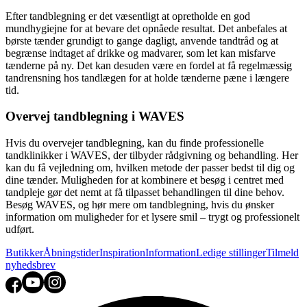
Efter tandblegning er det væsentligt at opretholde en god
mundhygiejne for at bevare det opnåede resultat. Det anbefales at
børste tænder grundigt to gange dagligt, anvende tandtråd og at
begrænse indtaget af drikke og madvarer, som let kan misfarve
tænderne på ny. Det kan desuden være en fordel at få regelmæssig
tandrensning hos tandlægen for at holde tænderne pæne i længere
tid.
Overvej tandblegning i WAVES
Hvis du overvejer tandblegning, kan du finde professionelle
tandklinikker i WAVES, der tilbyder rådgivning og behandling. Her
kan du få vejledning om, hvilken metode der passer bedst til dig og
dine tænder. Muligheden for at kombinere et besøg i centret med
tandpleje gør det nemt at få tilpasset behandlingen til dine behov.
Besøg WAVES, og hør mere om tandblegning, hvis du ønsker
information om muligheder for et lysere smil – trygt og professionelt
udført.
Butikker
Åbningstider
Inspiration
Information
Ledige stillinger
Tilmeld
nyhedsbrev