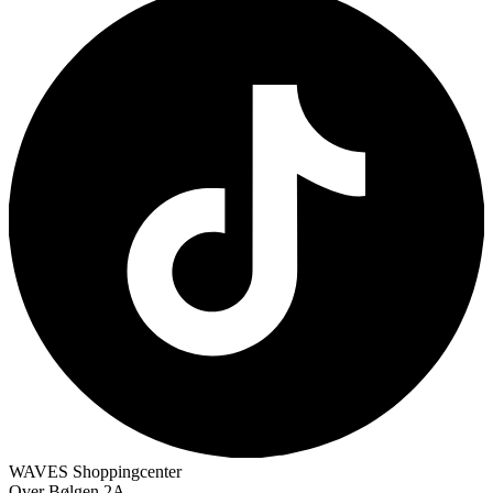
WAVES Shoppingcenter
Over Bølgen 2A