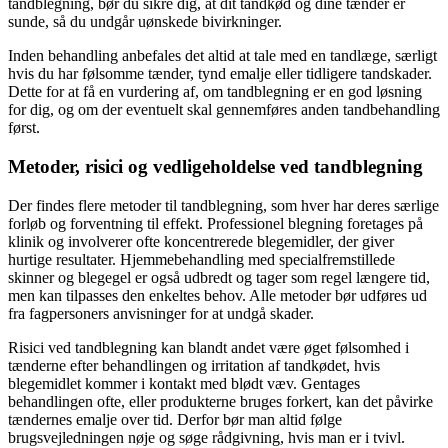
tandblegning, bør du sikre dig, at dit tandkød og dine tænder er
sunde, så du undgår uønskede bivirkninger.
Inden behandling anbefales det altid at tale med en tandlæge, særligt
hvis du har følsomme tænder, tynd emalje eller tidligere tandskader.
Dette for at få en vurdering af, om tandblegning er en god løsning
for dig, og om der eventuelt skal gennemføres anden tandbehandling
først.
Metoder, risici og vedligeholdelse ved tandblegning
Der findes flere metoder til tandblegning, som hver har deres særlige
forløb og forventning til effekt. Professionel blegning foretages på
klinik og involverer ofte koncentrerede blegemidler, der giver
hurtige resultater. Hjemmebehandling med specialfremstillede
skinner og blegegel er også udbredt og tager som regel længere tid,
men kan tilpasses den enkeltes behov. Alle metoder bør udføres ud
fra fagpersoners anvisninger for at undgå skader.
Risici ved tandblegning kan blandt andet være øget følsomhed i
tænderne efter behandlingen og irritation af tandkødet, hvis
blegemidlet kommer i kontakt med blødt væv. Gentages
behandlingen ofte, eller produkterne bruges forkert, kan det påvirke
tændernes emalje over tid. Derfor bør man altid følge
brugsvejledningen nøje og søge rådgivning, hvis man er i tvivl.