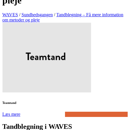
pleje
WAVES
/
Sundhedsgangen
/
Tandblegning – Få mere information
om metoder og pleje
Teamtand
Læs mere
Tandblegning i WAVES