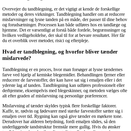
Overvejer du tandblegning, er det vigtigt at kende de forskellige
metoder og deres virkninger. Tandblegning handler om at reducere
misfarvninger og lysne tanden på en måde, der passer til dine behov
og forudsætninger. Processen kan både udføres hos en tandlæge og
hjemme. Det er væsentligt at forstå både fordele, begrænsninger og
hvilken vedligeholdelse, der skal til for at bevare resultatet. Her får
du et overblik over metoder, risici og efterpleje.
Hvad er tandblegning, og hvorfor bliver tænder
misfarvede?
Tandblegning er en proces, hvor man forsøger at lysne tændernes
farve ved hjælp af kemiske blegemidler. Behandlingen fjerner eller
reducerer de farvestoffer, der kan have sat sig i emaljen eller i det
yderste lag af tanden. Tandblegning kan udføres professionelt eller
derhjemme, eksempelvis med blegeskinner, og metoden vælges ofte
alt efter graden af misfarvning og personlige præferencer.
Misfarvning af tænder skyldes typisk flere forskellige faktorer.
Kaffe, te, rødvin og fødevarer med stærke farvestoffer sætter sig i
emaljen over tid. Rygning kan også give tænder en mørkere tone.
Derudover har alderen betydning, fordi emaljen slides, så den
underliggende tandstruktur fremstår mere gullig. Hvis du ønsker