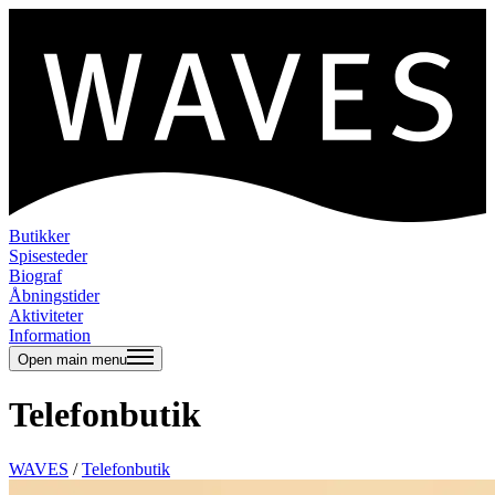
Butikker
Spisesteder
Biograf
Åbningstider
Aktiviteter
Information
Open main menu
Telefonbutik
WAVES
/
Telefonbutik