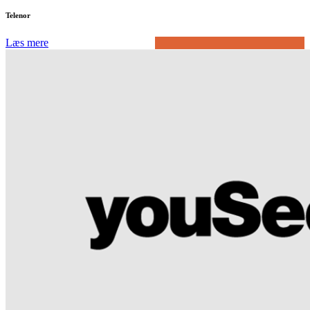
Telenor
Læs mere