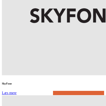
SkyFone
Læs mere