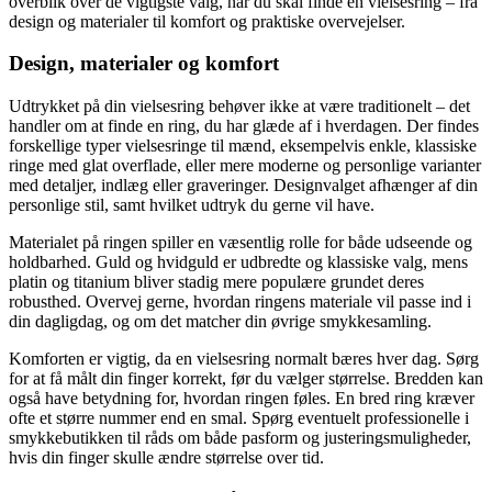
overblik over de vigtigste valg, når du skal finde en vielsesring – fra
design og materialer til komfort og praktiske overvejelser.
Design, materialer og komfort
Udtrykket på din vielsesring behøver ikke at være traditionelt – det
handler om at finde en ring, du har glæde af i hverdagen. Der findes
forskellige typer vielsesringe til mænd, eksempelvis enkle, klassiske
ringe med glat overflade, eller mere moderne og personlige varianter
med detaljer, indlæg eller graveringer. Designvalget afhænger af din
personlige stil, samt hvilket udtryk du gerne vil have.
Materialet på ringen spiller en væsentlig rolle for både udseende og
holdbarhed. Guld og hvidguld er udbredte og klassiske valg, mens
platin og titanium bliver stadig mere populære grundet deres
robusthed. Overvej gerne, hvordan ringens materiale vil passe ind i
din dagligdag, og om det matcher din øvrige smykkesamling.
Komforten er vigtig, da en vielsesring normalt bæres hver dag. Sørg
for at få målt din finger korrekt, før du vælger størrelse. Bredden kan
også have betydning for, hvordan ringen føles. En bred ring kræver
ofte et større nummer end en smal. Spørg eventuelt professionelle i
smykkebutikken til råds om både pasform og justeringsmuligheder,
hvis din finger skulle ændre størrelse over tid.