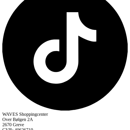
WAVES Shoppingcenter
Over Bølgen 2A
2670 Greve
CVR: 40626719