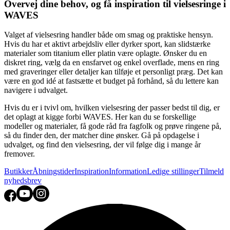
Overvej dine behov, og få inspiration til vielsesringe i
WAVES
Valget af vielsesring handler både om smag og praktiske hensyn.
Hvis du har et aktivt arbejdsliv eller dyrker sport, kan slidstærke
materialer som titanium eller platin være oplagte. Ønsker du en
diskret ring, vælg da en ensfarvet og enkel overflade, mens en ring
med graveringer eller detaljer kan tilføje et personligt præg. Det kan
være en god idé at fastsætte et budget på forhånd, så du lettere kan
navigere i udvalget.
Hvis du er i tvivl om, hvilken vielsesring der passer bedst til dig, er
det oplagt at kigge forbi WAVES. Her kan du se forskellige
modeller og materialer, få gode råd fra fagfolk og prøve ringene på,
så du finder den, der matcher dine ønsker. Gå på opdagelse i
udvalget, og find den vielsesring, der vil følge dig i mange år
fremover.
Butikker
Åbningstider
Inspiration
Information
Ledige stillinger
Tilmeld
nyhedsbrev