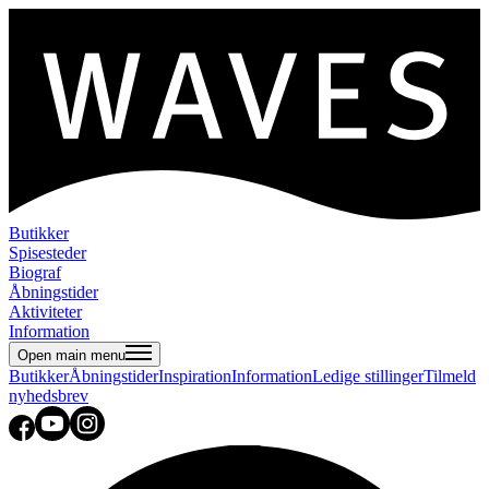
Butikker
Spisesteder
Biograf
Åbningstider
Aktiviteter
Information
Open main menu
Butikker
Åbningstider
Inspiration
Information
Ledige stillinger
Tilmeld
nyhedsbrev