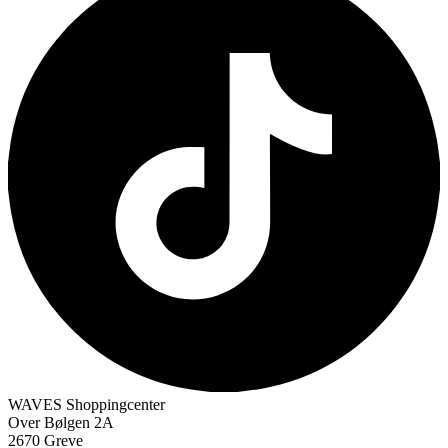
WAVES Shoppingcenter
Over Bølgen 2A
2670 Greve