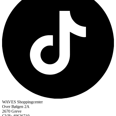
WAVES Shoppingcenter
Over Bølgen 2A
2670 Greve
CVR: 40626719