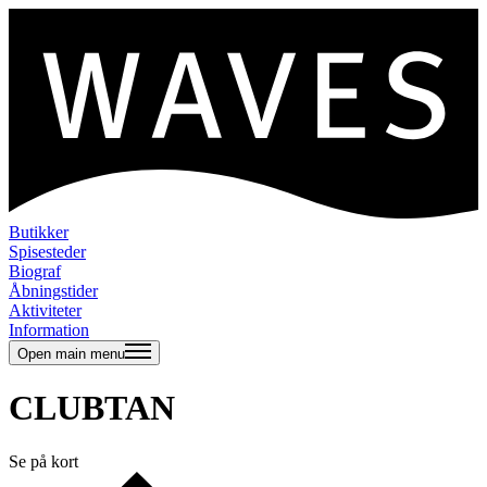
Butikker
Spisesteder
Biograf
Åbningstider
Aktiviteter
Information
Open main menu
CLUBTAN
Se på kort