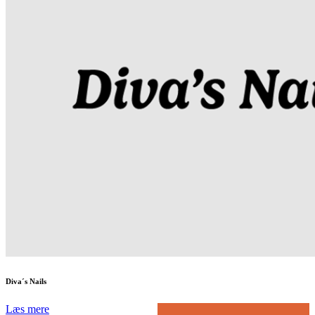
Diva´s Nails
Læs mere