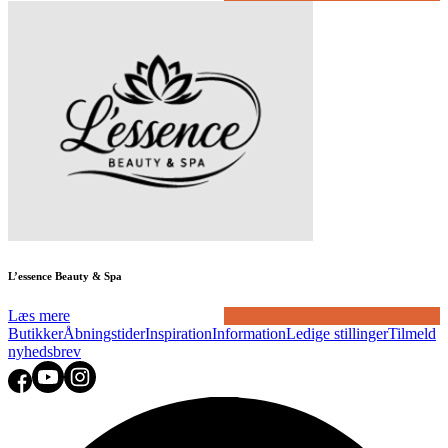
L’essence Beauty & Spa
Læs mere
Butikker
Åbningstider
Inspiration
Information
Ledige stillinger
Tilmeld
nyhedsbrev