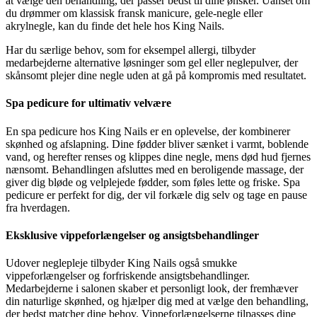
at vælge den behandling, der passer bedst til dine ønsker. Uanset om
du drømmer om klassisk fransk manicure, gele-negle eller
akrylnegle, kan du finde det hele hos King Nails.
Har du særlige behov, som for eksempel allergi, tilbyder
medarbejderne alternative løsninger som gel eller neglepulver, der
skånsomt plejer dine negle uden at gå på kompromis med resultatet.
Spa pedicure for ultimativ velvære
En spa pedicure hos King Nails er en oplevelse, der kombinerer
skønhed og afslapning. Dine fødder bliver sænket i varmt, boblende
vand, og herefter renses og klippes dine negle, mens død hud fjernes
nænsomt. Behandlingen afsluttes med en beroligende massage, der
giver dig bløde og velplejede fødder, som føles lette og friske. Spa
pedicure er perfekt for dig, der vil forkæle dig selv og tage en pause
fra hverdagen.
Eksklusive vippeforlængelser og ansigtsbehandlinger
Udover neglepleje tilbyder King Nails også smukke
vippeforlængelser og forfriskende ansigtsbehandlinger.
Medarbejderne i salonen skaber et personligt look, der fremhæver
din naturlige skønhed, og hjælper dig med at vælge den behandling,
der bedst matcher dine behov. Vippeforlængelserne tilpasses dine