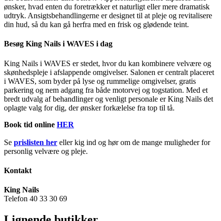
ønsker, hvad enten du foretrækker et naturligt eller mere dramatisk
udtryk. Ansigtsbehandlingerne er designet til at pleje og revitalisere
din hud, så du kan gå herfra med en frisk og glødende teint.
Besøg King Nails i WAVES i dag
King Nails i WAVES er stedet, hvor du kan kombinere velvære og
skønhedspleje i afslappende omgivelser. Salonen er centralt placeret
i WAVES, som byder på lyse og rummelige omgivelser, gratis
parkering og nem adgang fra både motorvej og togstation. Med et
bredt udvalg af behandlinger og venligt personale er King Nails det
oplagte valg for dig, der ønsker forkælelse fra top til tå.
Book tid online
HER
Se
prislisten her
eller kig ind og hør om de mange muligheder for
personlig velvære og pleje.
Kontakt
King Nails
Telefon 40 33 30 69
Lignende butikker