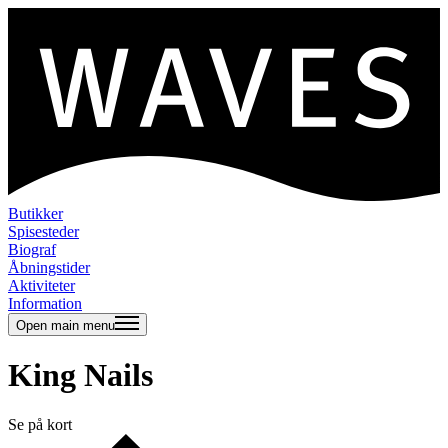
Butikker
Spisesteder
Biograf
Åbningstider
Aktiviteter
Information
Open main menu
King Nails
Se på kort