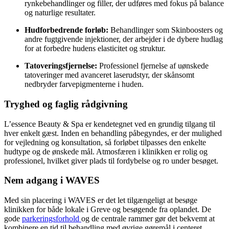
rynkebehandlinger og filler, der udføres med fokus på balance
og naturlige resultater.
Hudforbedrende forløb:
Behandlinger som Skinboosters og
andre fugtgivende injektioner, der arbejder i de dybere hudlag
for at forbedre hudens elasticitet og struktur.
Tatoveringsfjernelse:
Professionel fjernelse af uønskede
tatoveringer med avanceret laserudstyr, der skånsomt
nedbryder farvepigmenterne i huden.
Tryghed og faglig rådgivning
L’essence Beauty & Spa er kendetegnet ved en grundig tilgang til
hver enkelt gæst. Inden en behandling påbegyndes, er der mulighed
for vejledning og konsultation, så forløbet tilpasses den enkelte
hudtype og de ønskede mål. Atmosfæren i klinikken er rolig og
professionel, hvilket giver plads til fordybelse og ro under besøget.
Nem adgang i WAVES
Med sin placering i WAVES er det let tilgængeligt at besøge
klinikken for både lokale i Greve og besøgende fra oplandet. De
gode
parkeringsforhold
og de centrale rammer gør det bekvemt at
kombinere en tid til behandling med øvrige gøremål i centeret.