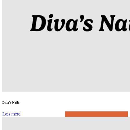
Diva´s Nails
Læs mere