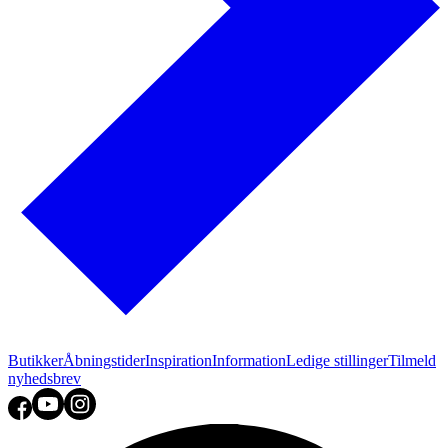
Butikker
Åbningstider
Inspiration
Information
Ledige stillinger
Tilmeld
nyhedsbrev