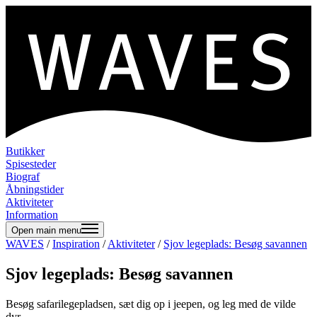
Butikker
Spisesteder
Biograf
Åbningstider
Aktiviteter
Information
Open main menu
WAVES
/
Inspiration
/
Aktiviteter
/
Sjov legeplads: Besøg savannen
Sjov legeplads: Besøg savannen
Besøg safarilegepladsen, sæt dig op i jeepen, og leg med de vilde
dyr.