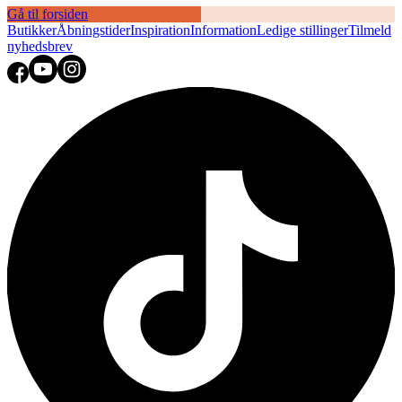
Gå til forsiden
Butikker
Åbningstider
Inspiration
Information
Ledige stillinger
Tilmeld
nyhedsbrev