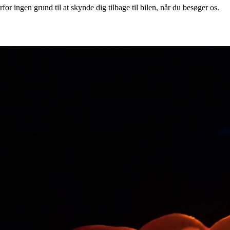
or ingen grund til at skynde dig tilbage til bilen, når du besøger os.