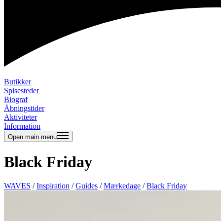
Butikker
Spisesteder
Biograf
Åbningstider
Aktiviteter
Information
Open main menu
Black Friday
WAVES
/
Inspiration
/
Guides
/
Mærkedage
/
Black Friday