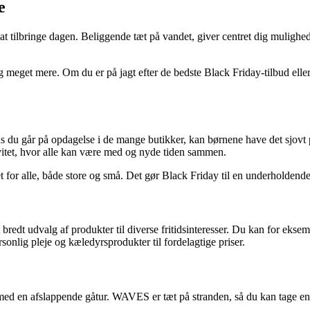
e
at tilbringe dagen. Beliggende tæt på vandet, giver centret dig mulighed
g meget mere. Om du er på jagt efter de bedste Black Friday-tilbud eller 
s du går på opdagelse i de mange butikker, kan børnene have det sjovt
vitet, hvor alle kan være med og nyde tiden sammen.
 for alle, både store og små. Det gør Black Friday til en underholdende
 bredt udvalg af produkter til diverse fritidsinteresser. Du kan for ekse
rsonlig pleje og kæledyrsprodukter til fordelagtige priser.
n med en afslappende gåtur. WAVES er tæt på stranden, så du kan tage e