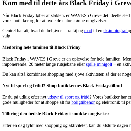
Kom med til dette års Black Friday i Grev
Når Black Friday løber af stablen, er WAVES i Greve det ideelle sted 
vores butikker og for at nyde de naturskønne omgivelser.
Centret har alt, hvad du behøver – fra tøj og
mad
til en
skøn biograf
o
valg.
Medbring hele familien til Black Friday
Black Friday i WAVES i Greve er en oplevelse for hele familien. Men
imponerende, 20 meter lange rutsjebane eller
spille minigolf
– en akti
Du kan altså kombinere shopping med sjove aktiviteter, så der er noget
Nyt til sport og fritid? Shop butikkernes Black Friday-tilbud
Er du på udkig efter nyt
udstyr til sport og fritid
? Vores butikker har et
gode muligheder for at shoppe alt fra
boligtilbehør
og elektronik til pe
Tilbring den bedste Black Friday i smukke omgivelser
Efter en dag fyldt med shopping og aktiviteter, kan du afslutte dage