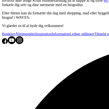
Hvorfor ikke bruge Kristi Himmelfartsdag på at slappe af og nyde
en 
forkæle dig selv og dine nærmeste med en biograftur.
Efter filmen kan du fortsætte din dag med shopping, mad eller hygge
biograf i WAVES.
Vi glæder os til at byde dig velkommen!
Butikker
Åbningstider
Inspiration
Information
Ledige stillinger
Tilmeld 