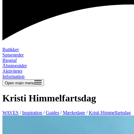
Butikker
Spisesteder
Biograf
Åbningstider
Aktiviteter
Information
Open main menu
Kristi Himmelfartsdag
WAVES
/
Inspiration
/
Guides
/
Mærkedage
/
Kristi Himmelfartsdag