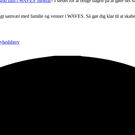
god film i WAVES' biograf
? I stedet for at bruge dagen på at gøre det
ligt samvær med familie og venner i WAVES. Så gør dig klar til at skab
nyhedsbrev