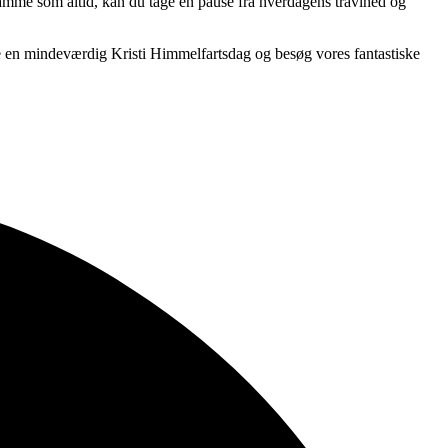
 samme som altid, kan du tage en pause fra hverdagens travlhed og
e en mindeværdig Kristi Himmelfartsdag og besøg vores fantastiske