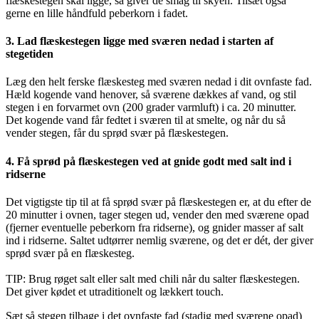
flæskestegen skal ligge, så giver de smag til skyen. Tilsæt også
gerne en lille håndfuld peberkorn i fadet.
3. Lad flæskestegen ligge med sværen nedad i starten af
stegetiden
Læg den helt ferske flæskesteg med sværen nedad i dit ovnfaste fad.
Hæld kogende vand henover, så sværene dækkes af vand, og stil
stegen i en forvarmet ovn (200 grader varmluft) i ca. 20 minutter.
Det kogende vand får fedtet i sværen til at smelte, og når du så
vender stegen, får du sprød svær på flæskestegen.
4. Få sprød på flæskestegen ved at gnide godt med salt ind i
ridserne
Det vigtigste tip til at få sprød svær på flæskestegen er, at du efter de
20 minutter i ovnen, tager stegen ud, vender den med sværene opad
(fjerner eventuelle peberkorn fra ridserne), og gnider masser af salt
ind i ridserne. Saltet udtørrer nemlig sværene, og det er dét, der giver
sprød svær på en flæskesteg.
TIP:
Brug røget salt eller salt med chili når du salter flæskestegen.
Det giver kødet et utraditionelt og lækkert touch.
Sæt så stegen tilbage i det ovnfaste fad (stadig med sværene opad)