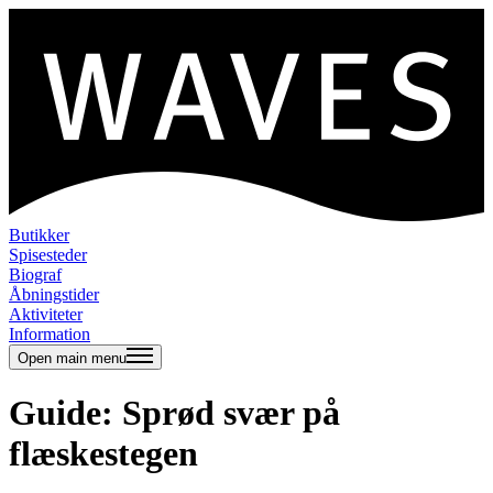
Butikker
Spisesteder
Biograf
Åbningstider
Aktiviteter
Information
Open main menu
Guide: Sprød svær på
flæskestegen