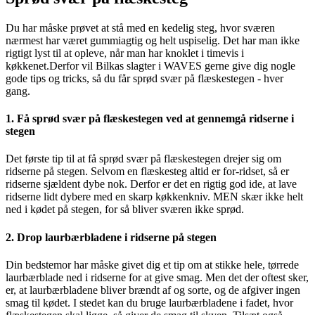
Du har måske prøvet at stå med en kedelig steg, hvor sværen
nærmest har været gummiagtig og helt uspiselig. Det har man ikke
rigtigt lyst til at opleve, når man har knoklet i timevis i
køkkenet.Derfor vil Bilkas slagter i WAVES gerne give dig nogle
gode tips og tricks, så du får sprød svær på flæskestegen - hver
gang.
1. Få sprød svær på flæskestegen ved at gennemgå ridserne i
stegen
Det første tip til at få sprød svær på flæskestegen drejer sig om
ridserne på stegen. Selvom en flæskesteg altid er for-ridset, så er
ridserne sjældent dybe nok. Derfor er det en rigtig god ide, at lave
ridserne lidt dybere med en skarp køkkenkniv. MEN skær ikke helt
ned i kødet på stegen, for så bliver sværen ikke sprød.
2. Drop laurbærbladene i ridserne på stegen
Din bedstemor har måske givet dig et tip om at stikke hele, tørrede
laurbærblade ned i ridserne for at give smag. Men det der oftest sker,
er, at laurbærbladene bliver brændt af og sorte, og de afgiver ingen
smag til kødet. I stedet kan du bruge laurbærbladene i fadet, hvor