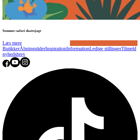
Sommer-safari skattejagt
Læs mere
Butikker
Åbningstider
Inspiration
Information
Ledige stillinger
Tilmeld
nyhedsbrev