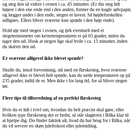
og steg den så videre i ovnen i ca. 45 minutter. (Er din steg lidt
højere i den ene ende end i den anden, former du en kugle sølvpapir,
og lægger under i den ende, stegen er lavest. Så højdeforskellen
udlignes. Ellers bliver sværene kun sprøde i den høje ende).
Hold øje med stegen i ovnen, og tjek eventuelt med et
stegetermometer om kernetemperaturen er på 65 grader, inden du
tager den ud. Husk at stegen lige skal hvile i ca. 15 minutter, inden
du skærer den ud.
Er sværene alligevel ikke blevet sprøde?
Skulle du, imod forventning, stå med en flæskesteg, hvor sværene
alligevel ikke er blevet helt sprøde, kan du sætte temperaturen op på
235 grader, indtil de er. Men ikke i for lang tid, for så bliver stegen
tør.
Flere tips til tilberedning af en perfekt flæskesteg
Hvis du er lidt i tvivl om, hvordan du helt præcist skal gøre, eller
hvilken type flæskesteg der er bedst, så står slagteren i Bilka klar til
at hjælpe dig. Du finder faktisk alt, hvad du har brug for i Bilka, når
du vil servere en skøn julefrokost eller julemiddag.