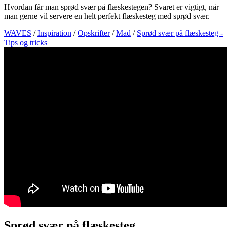
Hvordan får man sprød svær på flæskestegen? Svaret er vigtigt, når
man gerne vil servere en helt perfekt flæskesteg med sprød svær.
WAVES
/
Inspiration
/
Opskrifter
/
Mad
/
Sprød svær på flæskesteg -
Tips og tricks
Sprød svær på flæskesteg