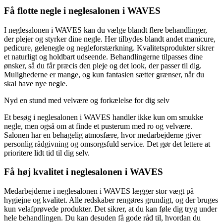
Få flotte negle i neglesalonen i WAVES
I neglesalonen i WAVES kan du vælge blandt flere behandlinger,
der plejer og styrker dine negle. Her tilbydes blandt andet manicure,
pedicure, gelenegle og negleforstærkning. Kvalitetsprodukter sikrer
et naturligt og holdbart udseende. Behandlingerne tilpasses dine
ønsker, så du får præcis den pleje og det look, der passer til dig.
Mulighederne er mange, og kun fantasien sætter grænser, når du
skal have nye negle.
Nyd en stund med velvære og forkælelse for dig selv
Et besøg i neglesalonen i WAVES handler ikke kun om smukke
negle, men også om at finde et pusterum med ro og velvære.
Salonen har en behagelig atmosfære, hvor medarbejderne giver
personlig rådgivning og omsorgsfuld service. Det gør det lettere at
prioritere lidt tid til dig selv.
Få høj kvalitet i neglesalonen i WAVES
Medarbejderne i neglesalonen i WAVES lægger stor vægt på
hygiejne og kvalitet. Alle redskaber rengøres grundigt, og der bruges
kun velafprøvede produkter. Det sikrer, at du kan føle dig tryg under
hele behandlingen. Du kan desuden få gode råd til, hvordan du