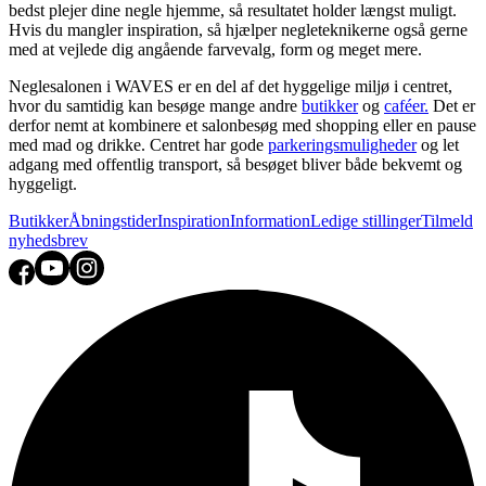
bedst plejer dine negle hjemme, så resultatet holder længst muligt.
Hvis du mangler inspiration, så hjælper negleteknikerne også gerne
med at vejlede dig angående farvevalg, form og meget mere.
Neglesalonen i WAVES er en del af det hyggelige miljø i centret,
hvor du samtidig kan besøge mange andre
butikker
og
caféer.
Det er
derfor nemt at kombinere et salonbesøg med shopping eller en pause
med mad og drikke. Centret har gode
parkeringsmuligheder
og let
adgang med offentlig transport, så besøget bliver både bekvemt og
hyggeligt.
Butikker
Åbningstider
Inspiration
Information
Ledige stillinger
Tilmeld
nyhedsbrev