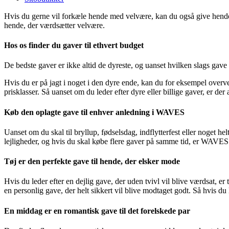
Hvis du gerne vil forkæle hende med velvære, kan du også give hende
hende, der værdsætter velvære.
Hos os finder du gaver til ethvert budget
De bedste gaver er ikke altid de dyreste, og uanset hvilken slags gave 
Hvis du er på jagt i noget i den dyre ende, kan du for eksempel overv
prisklasser. Så uanset om du leder efter dyre eller billige gaver, er d
Køb den oplagte gave til enhver anledning i WAVES
Uanset om du skal til bryllup, fødselsdag, indflytterfest eller noget he
lejligheder, og hvis du skal købe flere gaver på samme tid, er WAVES
Tøj er den perfekte gave til hende, der elsker mode
Hvis du leder efter en dejlig gave, der uden tvivl vil blive værdsat, er 
en personlig gave, der helt sikkert vil blive modtaget godt. Så hvis du l
En middag er en romantisk gave til det forelskede par