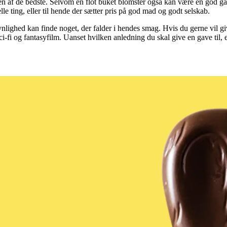
en af de bedste. Selvom en flot buket blomster også kan være en god gav
lle ting, eller til hende der sætter pris på god mad og godt selskab.
nlighed kan finde noget, der falder i hendes smag. Hvis du gerne vil gi
sci-fi og fantasyfilm. Uanset hvilken anledning du skal give en gave til,