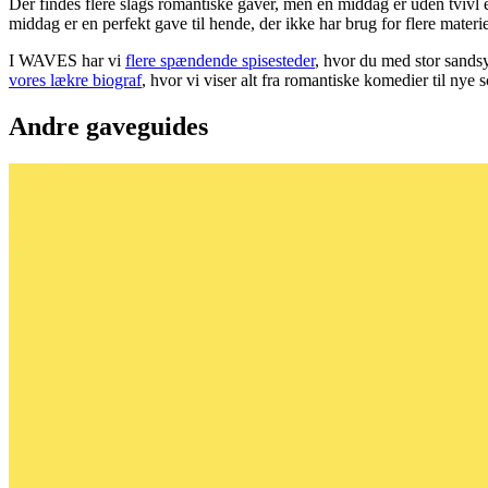
Der findes flere slags romantiske gaver, men en middag er uden tvivl 
middag er en perfekt gave til hende, der ikke har brug for flere materie
I WAVES har vi
flere spændende spisesteder
, hvor du med stor sandsy
vores lækre biograf
, hvor vi viser alt fra romantiske komedier til nye 
Andre gaveguides