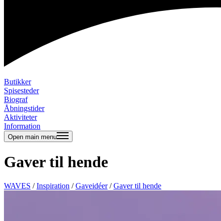
Butikker
Spisesteder
Biograf
Åbningstider
Aktiviteter
Information
Open main menu
Gaver til hende
WAVES
/
Inspiration
/
Gaveidéer
/
Gaver til hende