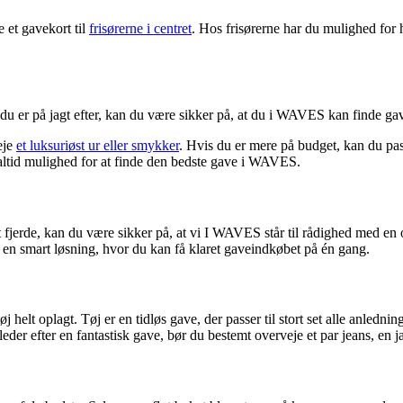
 et gavekort til
frisørerne i centret
. Hos frisørerne har du mulighed for h
du er på jagt efter, kan du være sikker på, at du i WAVES kan finde gaver
eje
et luksuriøst ur eller smykker
. Hvis du er mere på budget, kan du pas
er altid mulighed for at finde den bedste gave i WAVES.
lt fjerde, kan du være sikker på, at vi I WAVES står til rådighed med en o
 en smart løsning, hvor du kan få klaret gaveindkøbet på én gang.
tøj helt oplagt. Tøj er en tidløs gave, der passer til stort set alle anled
eder efter en fantastisk gave, bør du bestemt overveje et par jeans, en jak