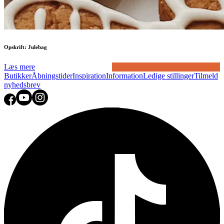
Opskrift: Julebag
Læs mere
Butikker
Åbningstider
Inspiration
Information
Ledige stillinger
Tilmeld
nyhedsbrev