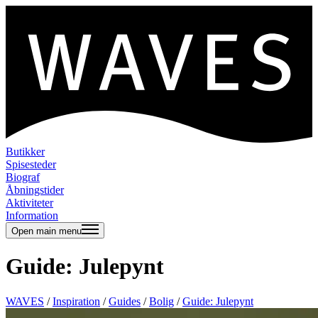
Butikker
Spisesteder
Biograf
Åbningstider
Aktiviteter
Information
Open main menu
Guide: Julepynt
WAVES
/
Inspiration
/
Guides
/
Bolig
/
Guide: Julepynt