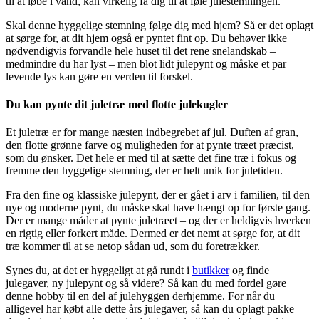
til at løbe i vand, kan virkelig få dig til at føle julestemningen.
Skal denne hyggelige stemning følge dig med hjem? Så er det oplagt
at sørge for, at dit hjem også er pyntet fint op. Du behøver ikke
nødvendigvis forvandle hele huset til det rene snelandskab –
medmindre du har lyst – men blot lidt julepynt og måske et par
levende lys kan gøre en verden til forskel.
Du kan pynte dit juletræ med flotte julekugler
Et juletræ er for mange næsten indbegrebet af jul. Duften af gran,
den flotte grønne farve og muligheden for at pynte træet præcist,
som du ønsker. Det hele er med til at sætte det fine træ i fokus og
fremme den hyggelige stemning, der er helt unik for juletiden.
Fra den fine og klassiske julepynt, der er gået i arv i familien, til den
nye og moderne pynt, du måske skal have hængt op for første gang.
Der er mange måder at pynte juletræet – og der er heldigvis hverken
en rigtig eller forkert måde. Dermed er det nemt at sørge for, at dit
træ kommer til at se netop sådan ud, som du foretrækker.
Synes du, at det er hyggeligt at gå rundt i
butikker
og finde
julegaver, ny julepynt og så videre? Så kan du med fordel gøre
denne hobby til en del af julehyggen derhjemme. For når du
alligevel har købt alle dette års julegaver, så kan du oplagt pakke