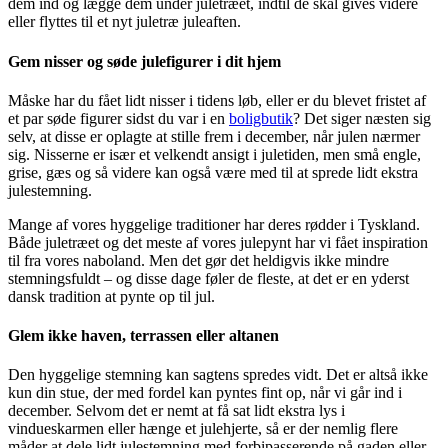
dem ind og lægge dem under juletræet, indtil de skal gives videre
eller flyttes til et nyt juletræ juleaften.
Gem nisser og søde julefigurer i dit hjem
Måske har du fået lidt nisser i tidens løb, eller er du blevet fristet af
et par søde figurer sidst du var i en
boligbutik
? Det siger næsten sig
selv, at disse er oplagte at stille frem i december, når julen nærmer
sig. Nisserne er især et velkendt ansigt i juletiden, men små engle,
grise, gæs og så videre kan også være med til at sprede lidt ekstra
julestemning.
Mange af vores hyggelige traditioner har deres rødder i Tyskland.
Både juletræet og det meste af vores julepynt har vi fået inspiration
til fra vores naboland. Men det gør det heldigvis ikke mindre
stemningsfuldt – og disse dage føler de fleste, at det er en yderst
dansk tradition at pynte op til jul.
Glem ikke haven, terrassen eller altanen
Den hyggelige stemning kan sagtens spredes vidt. Det er altså ikke
kun din stue, der med fordel kan pyntes fint op, når vi går ind i
december. Selvom det er nemt at få sat lidt ekstra lys i
vindueskarmen eller hænge et julehjerte, så er der nemlig flere
måder at dele lidt julestemning med forbipasserende på gaden eller