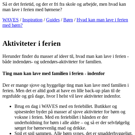
Så er det ferietid, og der er fri fra skole og arbejde, men hvad kan
man lave i ferien med børnene?
WAVES
/
Inspiration
/
Guides
/
Børn
/
Hvad kan man lave i ferien
med børn?
Aktiviteter i ferien
Herunder finder du masser af ideer til, hvad man kan lave i ferien -
både indendørs- og udendørs-aktiviteter for familien.
Ting man kan lave med familien i ferien - indenfor
Der er mange sjove og hyggelige ting man kan lave med familien i
ferien. Men det er altid godt at have en lille back-up plan til de
regnfulde og grå dage, hvor I helst vil lave aktiviteter indenfor.
Brug en dag i WAVES med en feriebillet. Butikker og
spisesteder byder på masser af sjove aktiviteter for børn og
voksne i ferien. Med en feriebillet i hånden er der
underholdning for børn i alle aldre – og så er der selvfølgelig
sørget for børnevenlig mad og drikke.
Spil et spil sammen. Alle børn synes, det er smadderhyggeligt,