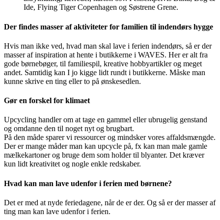
Ide, Flying Tiger Copenhagen og Søstrene Grene.
Der findes masser af aktiviteter for familien til indendørs hygge
Hvis man ikke ved, hvad man skal lave i ferien indendørs, så er der
masser af inspiration at hente i butikkerne i WAVES. Her er alt fra
gode børnebøger, til familiespil, kreative hobbyartikler og meget
andet. Samtidig kan I jo kigge lidt rundt i butikkerne. Måske man
kunne skrive en ting eller to på ønskesedlen.
Gør en forskel for klimaet
Upcycling handler om at tage en gammel eller ubrugelig genstand
og omdanne den til noget nyt og brugbart.
På den måde sparer vi ressourcer og mindsker vores affaldsmængde.
Der er mange måder man kan upcycle på, fx kan man male gamle
mælkekartoner og bruge dem som holder til blyanter. Det kræver
kun lidt kreativitet og nogle enkle redskaber.
Hvad kan man lave udenfor i ferien med børnene?
Det er med at nyde feriedagene, når de er der. Og så er der masser af
ting man kan lave udenfor i ferien.