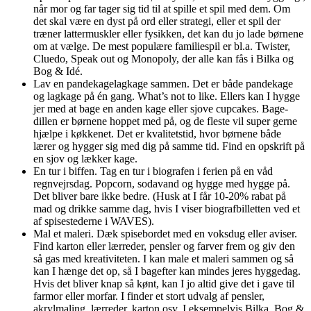
når mor og far tager sig tid til at spille et spil med dem. Om
det skal være en dyst på ord eller strategi, eller et spil der
træner lattermuskler eller fysikken, det kan du jo lade børnene
om at vælge. De mest populære familiespil er bl.a. Twister,
Cluedo, Speak out og Monopoly, der alle kan fås i Bilka og
Bog & Idé.
Lav en pandekagelagkage sammen. Det er både pandekage
og lagkage på én gang. What’s not to like. Ellers kan I hygge
jer med at bage en anden kage eller sjove cupcakes. Bage-
dillen er børnene hoppet med på, og de fleste vil super gerne
hjælpe i køkkenet. Det er kvalitetstid, hvor børnene både
lærer og hygger sig med dig på samme tid. Find en opskrift på
en sjov og lækker kage.
En tur i biffen. Tag en tur i biografen i ferien på en våd
regnvejrsdag. Popcorn, sodavand og hygge med hygge på.
Det bliver bare ikke bedre. (Husk at I får 10-20% rabat på
mad og drikke samme dag, hvis I viser biografbilletten ved et
af spisestederne i WAVES).
Mal et maleri. Dæk spisebordet med en voksdug eller aviser.
Find karton eller lærreder, pensler og farver frem og giv den
så gas med kreativiteten. I kan male et maleri sammen og så
kan I hænge det op, så I bagefter kan mindes jeres hyggedag.
Hvis det bliver knap så kønt, kan I jo altid give det i gave til
farmor eller morfar. I finder et stort udvalg af pensler,
akrylmaling, lærreder, karton osv. I eksempelvis Bilka, Bog &