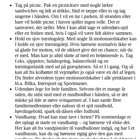
Tag på picnic. Pak en picnickurv med nogle lækre
sandwiches og lidt at drikke, find et tæppe eller to og tag
ungerne i hånden. Om I vil en tur i parken, til stranden eller
bare vil holde picnic i haven spiller ingen rolle. Det er
samværet, der tæller. Men I kan altid tage et udendørs-spil
eller en frisbee med, hvis I også vil være lidt aktive sammen.
Hold en sjov træningslejr. Med nogle få motionsredskaber kan
I holde en sjov træningslejr. Hvis børnene normalvis ikke er
så glade for motion, vil de sikkert give det en chance, når du
er med. Man kan jo altid slutte af med en belønnende is. Tag
f.eks. sjippetov, hulahopring, balancebold og en
træningselastik med ud på græsplænen. Så er I i gang. Og så
kan alt fra kolbøtter til vejrmøller jo også være en del af legen.
Du finder alverdens typer motionsredskaber i alle prisklasser i
bl.a. Bilka, Intersport og Sportmaster.
Udendørs lege for hele familien. Selvom det er mange år
siden, du sidst stod med et rundboldbat i hånden, så er det
måske på tide at støve svingarmen af. I kan samle flere
familiemedlemmer eller naboer til et spil rundbold,
høvdingebold, spark-til-dåsen eller fodbold.
Vandkamp. Hvad kan man lave i ferien? På sommerdage er
det oplagt at starte en vandkamp – og børnene vil elske det.
Her kan alt fra vandpistoler til vandballoner indgå, og har I et
vandbassin, kan du og børnene rigtig give den gas med