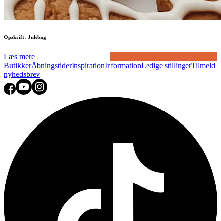
Opskrift: Julebag
Læs mere
Butikker
Åbningstider
Inspiration
Information
Ledige stillinger
Tilmeld
nyhedsbrev