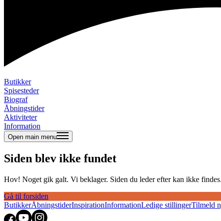
Butikker
Spisesteder
Biograf
Åbningstider
Aktiviteter
Information
Open main menu
Siden blev ikke fundet
Hov! Noget gik galt. Vi beklager. Siden du leder efter kan ikke findes. 
Gå til forsiden
Butikker
Åbningstider
Inspiration
Information
Ledige stillinger
Tilmeld 