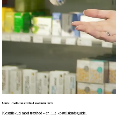
Guide: Hvilke kosttilskud skal man tage?
Kosttilskud mod træthed - en lille kosttilskudsguide.