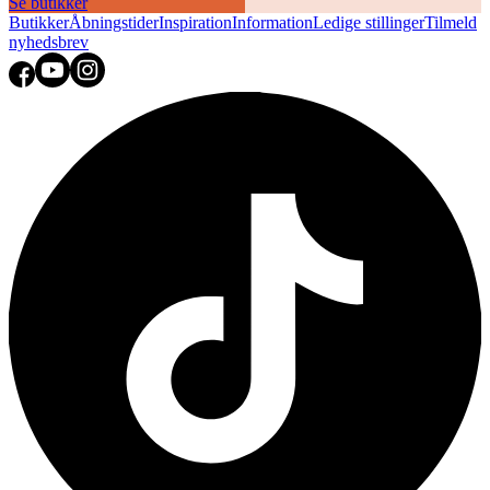
Se butikker
Butikker
Åbningstider
Inspiration
Information
Ledige stillinger
Tilmeld
nyhedsbrev