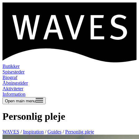
Butikker
Spisesteder
Biograf
Åbningstider
Aktiviteter
Information
Open main menu
Personlig pleje
WAVES
/
Inspiration
/
Guides
/
Personlig pleje