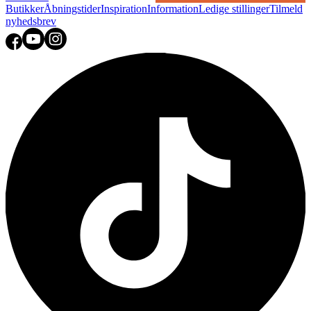
Butikker
Åbningstider
Inspiration
Information
Ledige stillinger
Tilmeld
nyhedsbrev