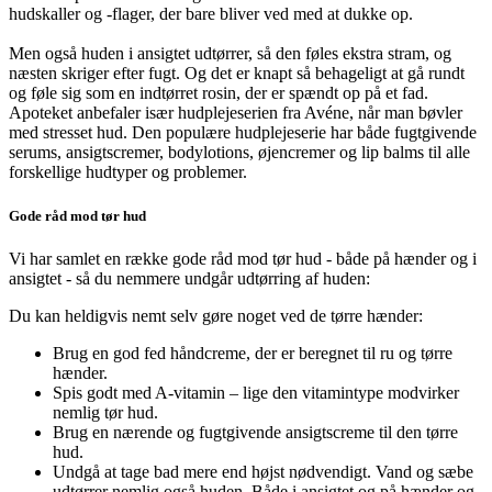
hudskaller og -flager, der bare bliver ved med at dukke op.
Men også huden i ansigtet udtørrer, så den føles ekstra stram, og
næsten skriger efter fugt. Og det er knapt så behageligt at gå rundt
og føle sig som en indtørret rosin, der er spændt op på et fad.
Apoteket anbefaler især hudplejeserien fra Avéne, når man bøvler
med stresset hud. Den populære hudplejeserie har både fugtgivende
serums, ansigtscremer, bodylotions, øjencremer og lip balms til alle
forskellige hudtyper og problemer.
Gode råd mod tør hud
Vi har samlet en række gode råd mod tør hud - både på hænder og i
ansigtet - så du nemmere undgår udtørring af huden:
Du kan heldigvis nemt selv gøre noget ved de tørre hænder:
Brug en god fed håndcreme, der er beregnet til ru og tørre
hænder.
Spis godt med A-vitamin – lige den vitamintype modvirker
nemlig tør hud.
Brug en nærende og fugtgivende ansigtscreme til den tørre
hud.
Undgå at tage bad mere end højst nødvendigt. Vand og sæbe
udtørrer nemlig også huden. Både i ansigtet og på hænder og