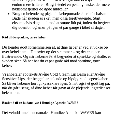
endnu mere irriteret. Brug i stedet en peelingmaske, der mere
nænsomt fjerner de døde hudceller.
Brug en helende og plejende læbepomade eller læbebalsam.
Både når skaden er sket, men også forebyggende. Start
eksempelvis dagen ud med at smøre lidt på, inden du begiver
dig udenfor, og smør på igen et par gange i løbet af dagen.
Råd til de sprukne, tørre læber
Du kender godt fornemmelsen af, at dine læber er ved at vokse op
over læbekanten. Det svier og det strammer – og det er super
frustrerende. Og når læberne først begynder at sprække og skalle, er
skaden sket. Så her har du et par gode råd mod sprukne, tørre
læber:
Vi anbefaler apotekets Avéne Cold Cream Lip Balm eller Avéne
Sensitive Lips, der begge har helende og blødgørende egenskaber.
Så bliver læberne hurtigt kysseklare igen. Smør også et godt lag på,
når du går i seng, så dine læber får gavn af de plejende ingredienser
hele natten.
Book tid til en hudanalyse i Hundige Apotek i WAVES
Det veluddannede personale i Hundige Apotek i WAVES kan