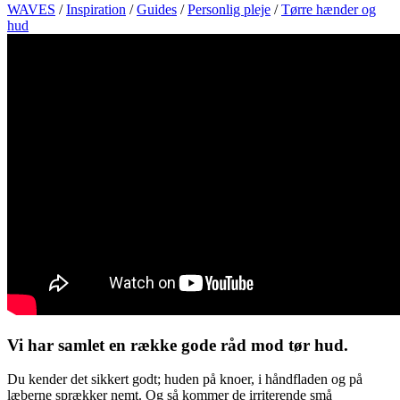
WAVES
/
Inspiration
/
Guides
/
Personlig pleje
/
Tørre hænder og
hud
Vi har samlet en række gode råd mod tør hud.
Du kender det sikkert godt; huden på knoer, i håndfladen og på
læberne sprækker nemt. Og så kommer de irriterende små