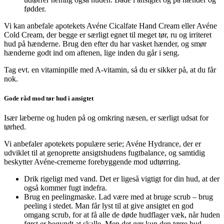
fødder.
Vi kan anbefale apotekets Avéne Cicalfate Hand Cream eller Avéne
Cold Cream, der begge er særligt egnet til meget tør, ru og irriteret
hud på hænderne. Brug den efter du har vasket hænder, og smør
hænderne godt ind om aftenen, lige inden du går i seng.
Tag evt. en vitaminpille med A-vitamin, så du er sikker på, at du får
nok.
Gode råd mod tør hud i ansigtet
Især læberne og huden på og omkring næsen, er særligt udsat for
tørhed.
Vi anbefaler apotekets populære serie; Avéne Hydrance, der er
udviklet til at genoprette ansigtshudens fugtbalance, og samtidig
beskytter Avéne-cremerne forebyggende mod udtørring.
Drik rigeligt med vand. Det er ligeså vigtigt for din hud, at der
også kommer fugt indefra.
Brug en peelingmaske. Lad være med at bruge scrub – brug
peeling i stedet. Man får lyst til at give ansigtet en god
omgang scrub, for at få alle de døde hudflager væk, når huden
først er begyndt at skalle. Men det gør kun den tørre hud